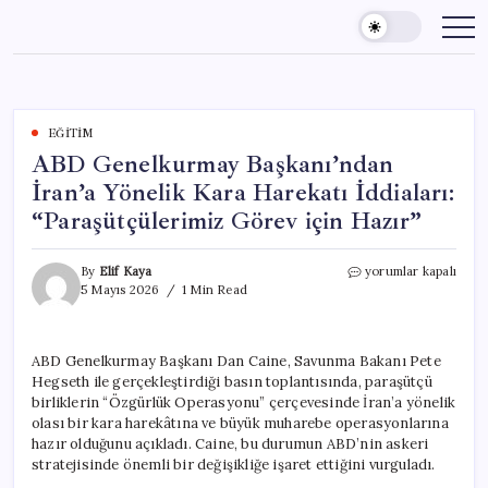
Skip
to
content
EĞITIM
ABD Genelkurmay Başkanı’ndan
İran’a Yönelik Kara Harekatı İddiaları:
“Paraşütçülerimiz Görev için Hazır”
ABD
By
Elif Kaya
yorumlar kapalı
Genelkurmay
5 Mayıs 2026
1 Min Read
Başkanı’ndan
İran’a
Yönelik
ABD Genelkurmay Başkanı Dan Caine, Savunma Bakanı Pete
Kara
Hegseth ile gerçekleştirdiği basın toplantısında, paraşütçü
Harekatı
İddiaları:
birliklerin “Özgürlük Operasyonu” çerçevesinde İran’a yönelik
“Paraşütçülerimiz
olası bir kara harekâtına ve büyük muharebe operasyonlarına
Görev
hazır olduğunu açıkladı. Caine, bu durumun ABD’nin askeri
için
stratejisinde önemli bir değişikliğe işaret ettiğini vurguladı.
Hazır”