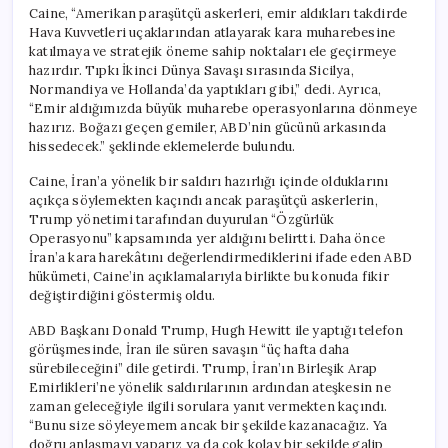
için
Caine, “Amerikan paraşütçü askerleri, emir aldıkları takdirde
Hava Kuvvetleri uçaklarından atlayarak kara muharebesine
katılmaya ve stratejik öneme sahip noktaları ele geçirmeye
hazırdır. Tıpkı İkinci Dünya Savaşı sırasında Sicilya,
Normandiya ve Hollanda’da yaptıkları gibi,” dedi. Ayrıca,
“Emir aldığımızda büyük muharebe operasyonlarına dönmeye
hazırız. Boğazı geçen gemiler, ABD’nin gücünü arkasında
hissedecek.” şeklinde eklemelerde bulundu.
Caine, İran’a yönelik bir saldırı hazırlığı içinde olduklarını
açıkça söylemekten kaçındı ancak paraşütçü askerlerin,
Trump yönetimi tarafından duyurulan “Özgürlük
Operasyonu” kapsamında yer aldığını belirtti. Daha önce
İran’a kara harekâtını değerlendirmediklerini ifade eden ABD
hükümeti, Caine’in açıklamalarıyla birlikte bu konuda fikir
değiştirdiğini göstermiş oldu.
ABD Başkanı Donald Trump, Hugh Hewitt ile yaptığı telefon
görüşmesinde, İran ile süren savaşın “üç hafta daha
sürebileceğini” dile getirdi. Trump, İran’ın Birleşik Arap
Emirlikleri’ne yönelik saldırılarının ardından ateşkesin ne
zaman geleceğiyle ilgili sorulara yanıt vermekten kaçındı.
“Bunu size söyleyemem ancak bir şekilde kazanacağız. Ya
doğru anlaşmayı yaparız ya da çok kolay bir şekilde galip