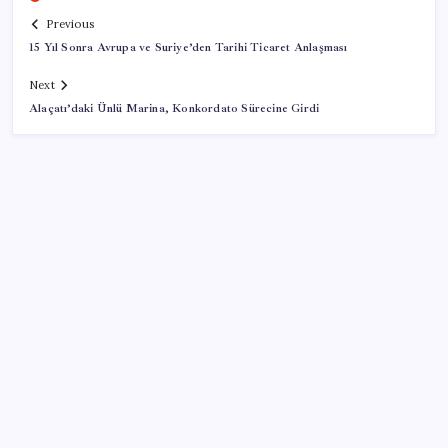
Previous
15 Yıl Sonra Avrupa ve Suriye’den Tarihi Ticaret Anlaşması
Next
Alaçatı’daki Ünlü Marina, Konkordato Sürecine Girdi
SON YAZILAR
Resmi açıklama geldi: YENİ Parti’ye ne kadar bağış
yapıldı?
Ekonomistler temmuz ayı enflasyon verisini