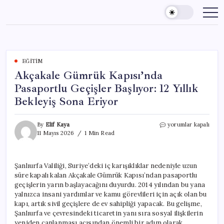
Skip
to
content
EĞITIM
Akçakale Gümrük Kapısı’nda
Pasaportlu Geçişler Başlıyor: 12 Yıllık
Bekleyiş Sona Eriyor
Akçakale
By
Elif Kaya
yorumlar kapalı
Gümrük
11 Mayıs 2026
1 Min Read
Kapısı’nda
Pasaportlu
Geçişler
Şanlıurfa Valiliği, Suriye’deki iç karışıklıklar nedeniyle uzun
Başlıyor:
süre kapalı kalan Akçakale Gümrük Kapısı’ndan pasaportlu
12
Yıllık
geçişlerin yarın başlayacağını duyurdu. 2014 yılından bu yana
Bekleyiş
yalnızca insani yardımlar ve kamu görevlileri için açık olan bu
Sona
kapı, artık sivil geçişlere de ev sahipliği yapacak. Bu gelişme,
Eriyor
Şanlıurfa ve çevresindeki ticaretin yanı sıra sosyal ilişkilerin
için
yeniden canlanması açısından önemli bir adım olarak