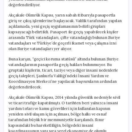
değerlendiriliyor.
Akçakale Gümrük Kapısı, yarın sabah itibarıyla pasaportla
giriş ve çıkış işlemlerine başlayacak. Valilik tarafından yapılan
açıklamada, yeni geçiş uygulamasının belirli grupları
kapsayacağı belirtildi. Pasaport ile geçiş yapabilecek kişiler
arasında Türk vatandaşları, çifte vatandaşlığı bulunan Suriye
vatandaşları ve Türkiye’de geçerli ikamet veya çalışma izni
olan Suriye vatandaşları yer alıyor.
Buna karşın, “geçici koruma statüsü” altında bulunan Suriye
vatandaşlarının pasaportla geçiş hakları bulunmuyor. Bu
gruptaki kişilerin, ticari, taziye veya diğer insani nedenlerle
geçiş talepleri, Şanlıurfa Valiliği’ndeki İnsani Yardım ve
Koordinasyon Merkezi’ne yapılacak başvuruların ardından
değerlendirilecek.
Akçakale Gümrük Kapısı, 2014 yılında güvenlik nedeniyle sivil
ve ticari trafiğe kapatılmıştı. O tarihten beri yalnızca insani
yardım tırları ve kamu görevlileri için kullanılan kapının
yeniden sivil ulaşım için açılması, bölge halkı ve esnaf
tarafından büyük bir memnuniyetle karşılandı. Sınır
kapısındaki bu hareketliliğin, bölgedeki insani
koordinasyonun yanı sıra yerel ekonomiye de olumlu