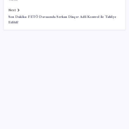
Next
Son Dakika: FETÖ Davasında Serkan Dinçer Adli Kontrol ile Tahliye
Edildi!
SON YAZILAR
Resmi açıklama geldi: YENİ Parti’ye ne kadar bağış
yapıldı?
Ekonomistler temmuz ayı enflasyon verisini
değerlendirdi: ‘TÜİK ağzıyla kuş tutsa olmaz!’