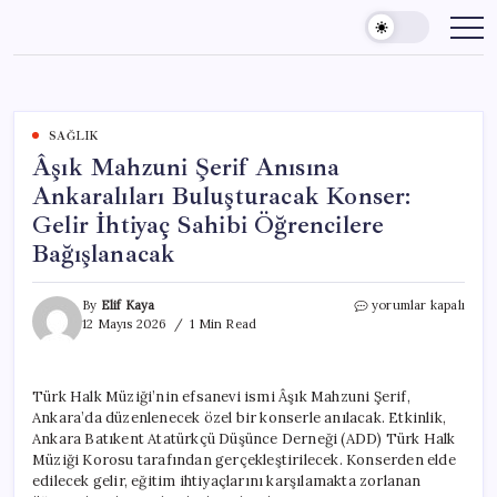
Skip
to
content
SAĞLIK
Âşık Mahzuni Şerif Anısına
Ankaralıları Buluşturacak Konser:
Gelir İhtiyaç Sahibi Öğrencilere
Bağışlanacak
Âşık
By
Elif Kaya
yorumlar kapalı
Mahzuni
12 Mayıs 2026
1 Min Read
Şerif
Anısına
Ankaralıları
Türk Halk Müziği’nin efsanevi ismi Âşık Mahzuni Şerif,
Buluşturacak
Ankara’da düzenlenecek özel bir konserle anılacak. Etkinlik,
Konser:
Gelir
Ankara Batıkent Atatürkçü Düşünce Derneği (ADD) Türk Halk
İhtiyaç
Müziği Korosu tarafından gerçekleştirilecek. Konserden elde
Sahibi
edilecek gelir, eğitim ihtiyaçlarını karşılamakta zorlanan
Öğrencilere