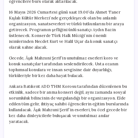
öğrencilere burs olarak aktarılacak.
Bağışlanacak
için
16 Mayıs 2026 Cumartesi günü saat 19.00’da Ahmet Taner
Kışlalı Kültür Merkezi’nde gerçekleşecek olan bu anlamlı
organizasyon, sanatseverleri ve türkü tutkunlarını bir araya
getirecek. Programın şefliğini ünlü sanatçı Aydın Bazin
üstlenecek. Konserde Türk Halk Müziği’nin önemli
isimlerinden Necdet Kurt ve Halil Uçar da konuk sanatçı
olarak sahne alacak.
Gecede, Âşık Mahzuni Şerif’in unutulmaz eserleri koro ve
konuk sanatçılar tarafından seslendirilecek. Usta ozanın
toplumsal konulara ve insan sevgisine dair duyarlılığı,
türküleriyle bir kez daha hayat bulacak.
Ankara Batıkent ADD THM Korosu tarafından düzenlenen bu
etkinlik, sadece bir anma konseri değil, aynı zamanda sosyal
sorumluluk bilincinin de vurgulandığı bir organizasyon. Elde
edilen tüm gelir, ihtiyaç sahibi öğrencilerin eğitim burslarında
kullanılacak. Âşık Mahzuni Şerif’in eserleri, bu özel gecede bir
kez daha dinleyicilerle buluşacak ve unutulmaz anılar
yaratacak.