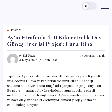
Skip
to
content
EĞITIM
Ay’ın Etrafında 400 Kilometrelik Dev
Güneş Enerjisi Projesi: Luna Ring
Ay’ın
By
Elif Kaya
yorumlar kapalı
Etrafında
13 Mayıs 2026
1 Min Read
400
Kilometrelik
Dev
Japonya, Ay’ın ekvator çevresine dev bir güneş paneli şeridi
Güneş
inşa ederek Dünya’ya kesintisiz ve sürdürülebilir enerji
Enerjisi
Projesi:
sağlama hedefiyle “Luna Ring” adlı çarpıcı bir proje duyurdu.
Luna
Bu projenin amacı, Ay yüzeyindeki uygun koşulları enerji
Ring
üretim merkezine dönüştürmek. Ay’ın atmosferinin olmaması
için
ve hava olaylarından etkilenmiyor olması, projeyi daha da
cazip hale getiriyor.