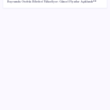
Bayramda Otobüs Biletleri Yükseliyor: Güncel Fiyatlar Açıklandı**
SON YAZILAR
Redmi 17 ve 17 5G 7.500 mAh Batarya ile Tanıtıldı
2026 YÖKDİL/2 ne zaman, saat kaçta? YÖKDİL/2
sınavı kaç dakika, kaç soru?
PS5 Pro için PSSR 2.0 Güncellemesi Yolda: Tüm
Oyunlara Geliyor
Fiyatını gören kapış kapış alıyor: Talebe stok
yetişmiyor