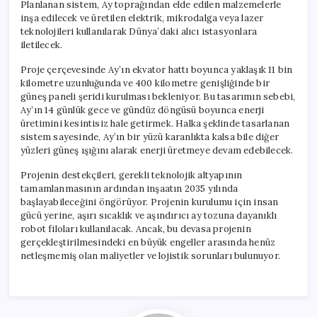
Planlanan sistem, Ay toprağından elde edilen malzemelerle
inşa edilecek ve üretilen elektrik, mikrodalga veya lazer
teknolojileri kullanılarak Dünya’daki alıcı istasyonlara
iletilecek.
Proje çerçevesinde Ay’ın ekvator hattı boyunca yaklaşık 11 bin
kilometre uzunluğunda ve 400 kilometre genişliğinde bir
güneş paneli şeridi kurulması bekleniyor. Bu tasarımın sebebi,
Ay’ın 14 günlük gece ve gündüz döngüsü boyunca enerji
üretimini kesintisiz hale getirmek. Halka şeklinde tasarlanan
sistem sayesinde, Ay’ın bir yüzü karanlıkta kalsa bile diğer
yüzleri güneş ışığını alarak enerji üretmeye devam edebilecek.
Projenin destekçileri, gerekli teknolojik altyapının
tamamlanmasının ardından inşaatın 2035 yılında
başlayabileceğini öngörüyor. Projenin kurulumu için insan
gücü yerine, aşırı sıcaklık ve aşındırıcı ay tozuna dayanıklı
robot filoları kullanılacak. Ancak, bu devasa projenin
gerçekleştirilmesindeki en büyük engeller arasında henüz
netleşmemiş olan maliyetler ve lojistik sorunları bulunuyor.