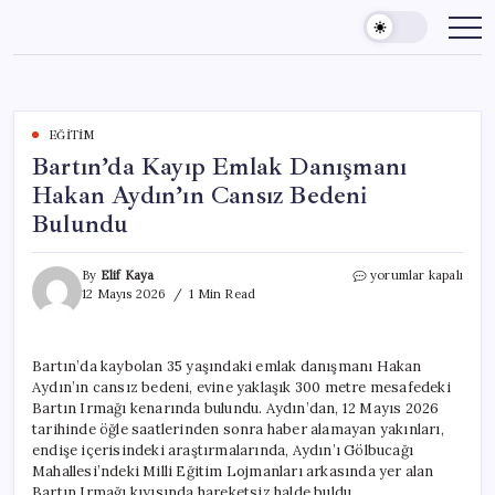
Skip
to
content
EĞITIM
Bartın’da Kayıp Emlak Danışmanı
Hakan Aydın’ın Cansız Bedeni
Bulundu
Bartın’da
By
Elif Kaya
yorumlar kapalı
Kayıp
12 Mayıs 2026
1 Min Read
Emlak
Danışmanı
Hakan
Bartın’da kaybolan 35 yaşındaki emlak danışmanı Hakan
Aydın’ın
Aydın’ın cansız bedeni, evine yaklaşık 300 metre mesafedeki
Cansız
Bedeni
Bartın Irmağı kenarında bulundu. Aydın’dan, 12 Mayıs 2026
Bulundu
tarihinde öğle saatlerinden sonra haber alamayan yakınları,
için
endişe içerisindeki araştırmalarında, Aydın’ı Gölbucağı
Mahallesi’ndeki Milli Eğitim Lojmanları arkasında yer alan
Bartın Irmağı kıyısında hareketsiz halde buldu.