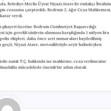
Verildi
, Belediye Meclis Üyesi Niyazi Atare ile emlakçı İbrahim
için
apis cezasına çarptırıldı. Bodrum 2. Ağır Ceza Mahkemesi
karar verdi.
in şikayeti üzerine Bodrum Cumhuriyet Başsavcılığı
i için gerekli izinlerin alınması karşılığında 1 milyon lira
rak polis ekipleri, daha önce seri numaraları kaydedilmiş
geçti. Niyazi Atare, motosikletiyle seyir halindeyken
teki-sanık T.Ç. hakkında ise mahkeme, ceza verilmesine
olsuzlukla mücadelede önemli bir adım olarak