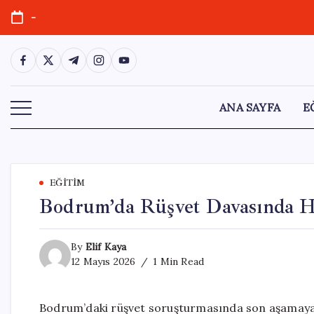
Skip
-
to
content
https://www.facebook.com/
https://twitter.com/
https://t.me/
https://www.instagram.com/
https://youtube.com/
ANA SAYFA
E
EĞITIM
Bodrum’da Rüşvet Davasında Ha
By
Elif Kaya
12 Mayıs 2026
1 Min Read
Bodrum’daki rüşvet soruşturmasında son aşamaya g