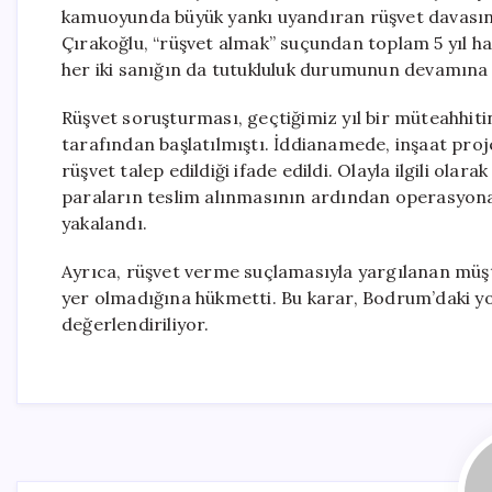
kamuoyunda büyük yankı uyandıran rüşvet davasında
Çırakoğlu, “rüşvet almak” suçundan toplam 5 yıl h
her iki sanığın da tutukluluk durumunun devamına 
Rüşvet soruşturması, geçtiğimiz yıl bir müteahhit
tarafından başlatılmıştı. İddianamede, inşaat projes
rüşvet talep edildiği ifade edildi. Olayla ilgili ola
paraların teslim alınmasının ardından operasyona 
yakalandı.
Ayrıca, rüşvet verme suçlamasıyla yargılanan müş
yer olmadığına hükmetti. Bu karar, Bodrum’daki y
değerlendiriliyor.