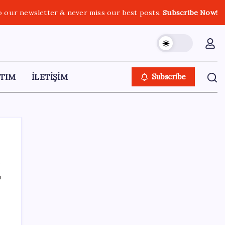
o our newsletter & never miss our best posts.
Subscribe Now!
TIM
İLETİŞİM
Subscribe
ı
SON YAZILAR
ABD’de kısa vadeli enflasyon beklentisi
geriledi