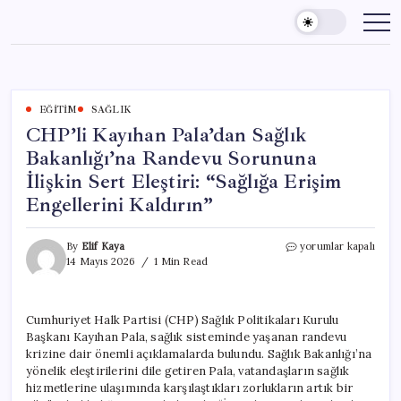
Skip
to
content
EĞITIM
SAĞLIK
CHP’li Kayıhan Pala’dan Sağlık
Bakanlığı’na Randevu Sorununa
İlişkin Sert Eleştiri: “Sağlığa Erişim
Engellerini Kaldırın”
CHP’li
By
Elif Kaya
yorumlar kapalı
Kayıhan
14 Mayıs 2026
1 Min Read
Pala’dan
Sağlık
Bakanlığı’na
Cumhuriyet Halk Partisi (CHP) Sağlık Politikaları Kurulu
Randevu
Başkanı Kayıhan Pala, sağlık sisteminde yaşanan randevu
Sorununa
İlişkin
krizine dair önemli açıklamalarda bulundu. Sağlık Bakanlığı’na
Sert
yönelik eleştirilerini dile getiren Pala, vatandaşların sağlık
Eleştiri:
hizmetlerine ulaşımında karşılaştıkları zorlukların artık bir
“Sağlığa