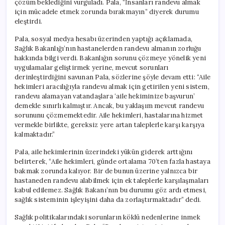
çözüm beklediğini vurguladı. Pala, “İnsanları randevu almak
Erişim
için mücadele etmek zorunda bırakmayın” diyerek durumu
Engellerini
eleştirdi.
Kaldırın”
için
Pala, sosyal medya hesabı üzerinden yaptığı açıklamada,
Sağlık Bakanlığı’nın hastanelerden randevu almanın zorluğu
hakkında bilgi verdi. Bakanlığın sorunu çözmeye yönelik yeni
uygulamalar geliştirmek yerine, mevcut sorunları
derinleştirdiğini savunan Pala, sözlerine şöyle devam etti: “Aile
hekimleri aracılığıyla randevu almak için getirilen yeni sistem,
randevu alamayan vatandaşlara ‘aile hekiminize başvurun’
demekle sınırlı kalmıştır. Ancak, bu yaklaşım mevcut randevu
sorununu çözmemektedir. Aile hekimleri, hastalarına hizmet
vermekle birlikte, gereksiz yere artan taleplerle karşı karşıya
kalmaktadır.”
Pala, aile hekimlerinin üzerindeki yükün giderek arttığını
belirterek, “Aile hekimleri, günde ortalama 70’ten fazla hastaya
bakmak zorunda kalıyor. Bir de bunun üzerine yalnızca bir
hastaneden randevu alabilmek için ek taleplerle karşılaşmaları
kabul edilemez. Sağlık Bakanı’nın bu durumu göz ardı etmesi,
sağlık sisteminin işleyişini daha da zorlaştırmaktadır” dedi.
Sağlık politikalarındaki sorunların köklü nedenlerine inmek