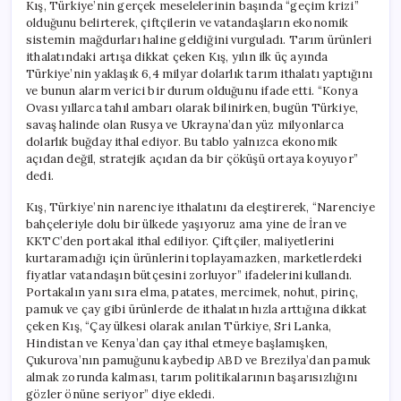
Kış, Türkiye’nin gerçek meselelerinin başında “geçim krizi”
olduğunu belirterek, çiftçilerin ve vatandaşların ekonomik
sistemin mağdurları haline geldiğini vurguladı. Tarım ürünleri
ithalatındaki artışa dikkat çeken Kış, yılın ilk üç ayında
Türkiye’nin yaklaşık 6,4 milyar dolarlık tarım ithalatı yaptığını
ve bunun alarm verici bir durum olduğunu ifade etti. “Konya
Ovası yıllarca tahıl ambarı olarak bilinirken, bugün Türkiye,
savaş halinde olan Rusya ve Ukrayna’dan yüz milyonlarca
dolarlık buğday ithal ediyor. Bu tablo yalnızca ekonomik
açıdan değil, stratejik açıdan da bir çöküşü ortaya koyuyor”
dedi.
Kış, Türkiye’nin narenciye ithalatını da eleştirerek, “Narenciye
bahçeleriyle dolu bir ülkede yaşıyoruz ama yine de İran ve
KKTC’den portakal ithal ediliyor. Çiftçiler, maliyetlerini
kurtaramadığı için ürünlerini toplayamazken, marketlerdeki
fiyatlar vatandaşın bütçesini zorluyor” ifadelerini kullandı.
Portakalın yanı sıra elma, patates, mercimek, nohut, pirinç,
pamuk ve çay gibi ürünlerde de ithalatın hızla arttığına dikkat
çeken Kış, “Çay ülkesi olarak anılan Türkiye, Sri Lanka,
Hindistan ve Kenya’dan çay ithal etmeye başlamışken,
Çukurova’nın pamuğunu kaybedip ABD ve Brezilya’dan pamuk
almak zorunda kalması, tarım politikalarının başarısızlığını
gözler önüne seriyor” diye ekledi.