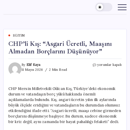
Skip
to
content
EĞITIM
CHP’li Kış: “Asgari Ücretli, Maaşını
Almadan Borçlarını Düşünüyor”
CHP’li
By
Elif Kaya
yorumlar kapalı
Kış:
11 Mayıs 2026
2 Min Read
“Asgari
Ücretli,
Maaşını
CHP Mersin Milletvekili Gülcan Kış, Türkiye’deki ekonomik
Almadan
durum ve vatandaşın borç yükü hakkında önemli
Borçlarını
Düşünüyor”
açıklamalarda bulundu. Kış, asgari ücretin yılın ilk aylarında
için
büyük ölçüde eridiğini ve vatandaşların bu durumdan olumsuz
etkilendiğini ifade etti. “Asgari ücretli, maaşı cebine girmeden
borçlarını düşünmeye başlıyor. Bu durum, sadece ekonomik
bir kriz değil, aynı zamanda bir hayat pahalılığı felaketi” dedi.