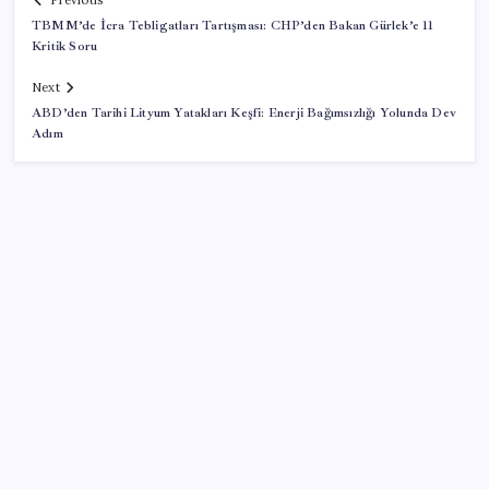
Previous
TBMM’de İcra Tebligatları Tartışması: CHP’den Bakan Gürlek’e 11
Kritik Soru
Next
ABD’den Tarihi Lityum Yatakları Keşfi: Enerji Bağımsızlığı Yolunda Dev
Adım
SON YAZILAR
Resmi açıklama geldi: YENİ Parti’ye ne kadar bağış
yapıldı?
Ekonomistler temmuz ayı enflasyon verisini