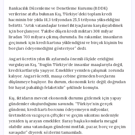
Bankacılık Düzenleme ve Denetleme Kurumu (BDDK)
verilerine atıfta bulunan Kış, Türkiye’deki toplam kredi
hacminin bir yılda 18,3 trilyondan 25,5 trilyona yükseldiğini
belirtti. “Artık vatandaşlar temel ihtiyaçlarını karşılayabilmek
için borçlanıyor. Takibe düşen kredi miktarı 308 milyar
liradan 703 milyara çıkmış durumda. Bu rakamlar, insanların
geçinmek için kredi kartına yüklendiğini ve birçok kişinin bu
borçları ödeyemediğini gösteriyor” dedi.
Asgari ücretin yılın ilk aylarında önemli ölçüde eridiğini
vurgulayan Kış, “Bugün Türkiye’de insanlar maaşlarıyla değil,
kredi kartlarıyla yaşıyor. Emekliler yeniden çalışmak zorunda
kalıyor. Asgari ücretli, maaşı cebine girmeden borçlarını
düşünmeye başlıyor. Bu durum, ekonomik kriz değil; doğrudan
bir hayat pahalılığı felaketidir” şeklinde konuştu.
Kış, iktidarın mevcut ekonomik durumu gizlemek için yapay
gündemler oluşturduğunu savundu. “Türkiye’nin gerçek
gündemi, kredi kartı borcunu ödeyemeyen milyonlar,
üretmekten vazgeçen çiftçiler ve geçim sıkıntısı nedeniyle
yeniden iş arayan emekliler. Saray başka konularla meşgul
olabilir ama vatandaşın gündemi mutfak, pazar, borç ve geçim
savaşıdır” diyerek sözlerini tamamladı.