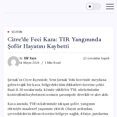
Skip
to
content
EĞITIM
Cizre’de Feci Kaza: TIR Yangınında
Şoför Hayatını Kaybetti
Cizre’de
By
Elif Kaya
yorumlar kapalı
Feci
14 Mayıs 2026
1 Min Read
Kaza:
TIR
Yangınında
Şırnak’ın Cizre ilçesinde, Yeni Şırnak Yolu üzerinde meydana
Şoför
gelen trajik bir kaza, bölgedeki tüm dikkatleri üzerine çekti.
Hayatını
Kaybetti
Saat 11.30 sıralarında, kömür yüklü bir TIR, sürücüsünün
için
kontrolünü kaybetmesi sonucu şarampole devrildi ve alev aldı.
Kaza anında, TIR’ın kabininde sıkışan şoför, yangının
etkisiyle maalesef yaşamını yitirdi. Olayın ardından,
çevredekilerin ihbarı üzerine bölgeye sağlık, itfaiye, jandarma