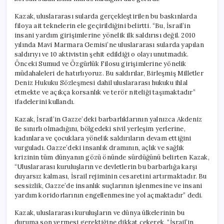
Kazak, uluslararası sularda gerçekleştirilen bu baskınlarda
filoya ait teknelerin ele geçirildiğini belirtti. “Bu, İsrail’in
insani yardım girişimlerine yönelik ilk saldırısı değil. 2010
yılında Mavi Marmara Gemisi’ne uluslararası sularda yapılan
saldırıyı ve 10 aktivistin şehit edildiği o olayı unutmadık.
Önceki Sumud ve Özgürlük Filosu girişimlerine yönelik
müdahaleleri de hatırlıyoruz. Bu saldırılar, Birleşmiş Milletler
Deniz Hukuku Sözleşmesi dahil uluslararası hukuku ihlal
etmekte ve açıkça korsanlık ve terör niteliği taşımaktadır”
ifadelerini kullandı.
Kazak, İsrail’in Gazze’deki barbarlıklarının yalnızca Akdeniz
ile sınırlı olmadığını, bölgedeki sivil yerleşim yerlerine,
kadınlara ve çocuklara yönelik saldırıların devam ettiğini
vurguladı. Gazze’deki insanlık dramının, açlık ve sağlık
krizinin tüm dünyanın gözü önünde sürdüğünü belirten Kazak,
“Uluslararası kuruluşların ve devletlerin bu barbarlığa karşı
duyarsız kalması, İsrail rejiminin cesaretini artırmaktadır. Bu
sessizlik, Gazze’de insanlık suçlarının işlenmesine ve insani
yardım koridorlarının engellenmesine yol açmaktadır” dedi.
Kazak, uluslararası kuruluşların ve dünya ülkelerinin bu
duruma son vermesi gerektiğine dikkat çekerek, “İsrail’in