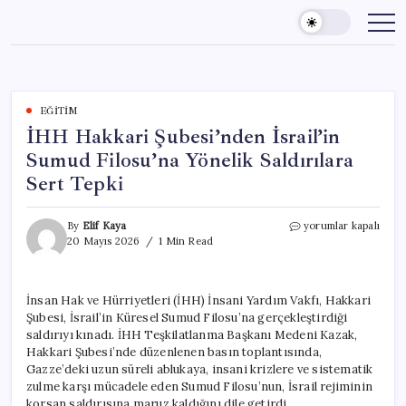
Skip
to
content
EĞITIM
İHH Hakkari Şubesi’nden İsrail’in
Sumud Filosu’na Yönelik Saldırılara
Sert Tepki
İHH
By
Elif Kaya
yorumlar kapalı
Hakkari
20 Mayıs 2026
1 Min Read
Şubesi’nden
İsrail’in
Sumud
İnsan Hak ve Hürriyetleri (İHH) İnsani Yardım Vakfı, Hakkari
Filosu’na
Şubesi, İsrail’in Küresel Sumud Filosu’na gerçekleştirdiği
Yönelik
Saldırılara
saldırıyı kınadı. İHH Teşkilatlanma Başkanı Medeni Kazak,
Sert
Hakkari Şubesi’nde düzenlenen basın toplantısında,
Tepki
Gazze’deki uzun süreli ablukaya, insani krizlere ve sistematik
için
zulme karşı mücadele eden Sumud Filosu’nun, İsrail rejiminin
korsan saldırısına maruz kaldığını dile getirdi.