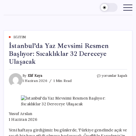
Skip
to
content
EĞITIM
İstanbul’da Yaz Mevsimi Resmen
Başlıyor: Sıcaklıklar 32 Dereceye
Ulaşacak
İstanbul’da
By
Elif Kaya
yorumlar kapalı
Yaz
1 Haziran 2026
1 Min Read
Mevsimi
Resmen
Başlıyor:
Sıcaklıklar
32
Dereceye
Yusuf Arslan
Ulaşacak
1 Haziran 2026
için
Yeni haftaya girdiğimiz bu günlerde, Türkiye genelinde açık ve
sıcak bir hava etkili olmaya başlayacak. Özellikle Karadeniz’in