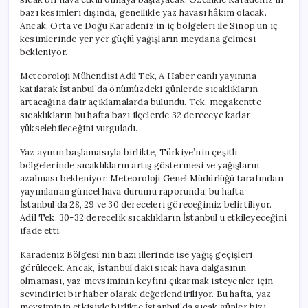
bazı kesimleri dışında, genellikle yaz havası hâkim olacak.
Ancak, Orta ve Doğu Karadeniz’in iç bölgeleri ile Sinop’un iç
kesimlerinde yer yer güçlü yağışların meydana gelmesi
bekleniyor.
Meteoroloji Mühendisi Adil Tek, A Haber canlı yayınına
katılarak İstanbul’da önümüzdeki günlerde sıcaklıkların
artacağına dair açıklamalarda bulundu. Tek, megakentte
sıcaklıkların bu hafta bazı ilçelerde 32 dereceye kadar
yükselebileceğini vurguladı.
Yaz ayının başlamasıyla birlikte, Türkiye’nin çeşitli
bölgelerinde sıcaklıkların artış göstermesi ve yağışların
azalması bekleniyor. Meteoroloji Genel Müdürlüğü tarafından
yayımlanan güncel hava durumu raporunda, bu hafta
İstanbul’da 28, 29 ve 30 dereceleri göreceğimiz belirtiliyor.
Adil Tek, 30-32 derecelik sıcaklıkların İstanbul’u etkileyeceğini
ifade etti.
Karadeniz Bölgesi’nin bazı illerinde ise yağış geçişleri
görülecek. Ancak, İstanbul’daki sıcak hava dalgasının
olmaması, yaz mevsiminin keyfini çıkarmak isteyenler için
sevindirici bir haber olarak değerlendiriliyor. Bu hafta, yaz
mevsiminin etkisiyle birlikte İstanbul’da sıcak günler bizi