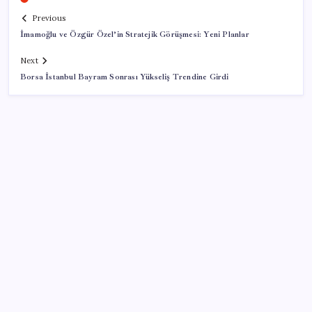
Previous
İmamoğlu ve Özgür Özel’in Stratejik Görüşmesi: Yeni Planlar
Next
Borsa İstanbul Bayram Sonrası Yükseliş Trendine Girdi
SON YAZILAR
YÖK’ten uluslararası mezunlara 2 yıllık ikamet hakkı
Resmi açıklama geldi: YENİ Parti’ye ne kadar bağış
yapıldı?