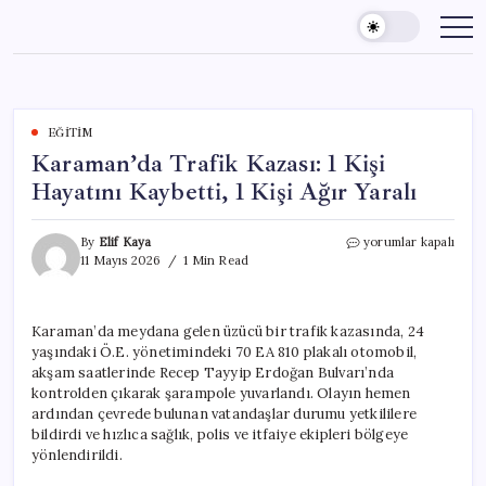
Skip
to
content
EĞITIM
Karaman’da Trafik Kazası: 1 Kişi
Hayatını Kaybetti, 1 Kişi Ağır Yaralı
Karaman’da
By
Elif Kaya
yorumlar kapalı
Trafik
11 Mayıs 2026
1 Min Read
Kazası:
1
Kişi
Karaman’da meydana gelen üzücü bir trafik kazasında, 24
Hayatını
yaşındaki Ö.E. yönetimindeki 70 EA 810 plakalı otomobil,
Kaybetti,
1
akşam saatlerinde Recep Tayyip Erdoğan Bulvarı’nda
Kişi
kontrolden çıkarak şarampole yuvarlandı. Olayın hemen
Ağır
ardından çevrede bulunan vatandaşlar durumu yetkililere
Yaralı
bildirdi ve hızlıca sağlık, polis ve itfaiye ekipleri bölgeye
için
yönlendirildi.