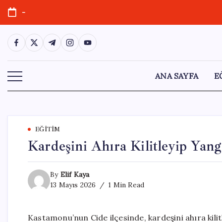
Skip
-
to
content
https://www.facebook.com/
https://twitter.com/
https://t.me/
https://www.instagram.com/
https://youtube.com/
ANA SAYFA
E
EĞITIM
Kardeşini Ahıra Kilitleyip Yang
By
Elif Kaya
13 Mayıs 2026
1 Min Read
Kastamonu’nun Cide ilçesinde, kardeşini ahıra kilit