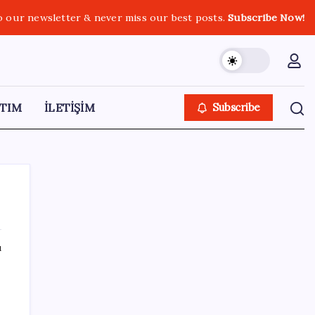
o our newsletter & never miss our best posts.
Subscribe Now!
TIM
İLETİŞİM
Subscribe
ı
SON YAZILAR
Resmi açıklama geldi: YENİ Parti’ye ne
kadar bağış yapıldı?