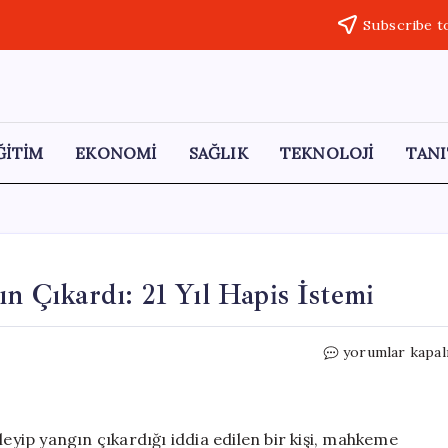
Subscribe t
ĞİTİM
EKONOMİ
SAĞLIK
TEKNOLOJİ
TANI
ın Çıkardı: 21 Yıl Hapis İstemi
Kardeşini
yorumlar kapal
Ahıra
Kilitleyip
Yangın
Çıkardı:
leyip yangın çıkardığı iddia edilen bir kişi, mahkeme