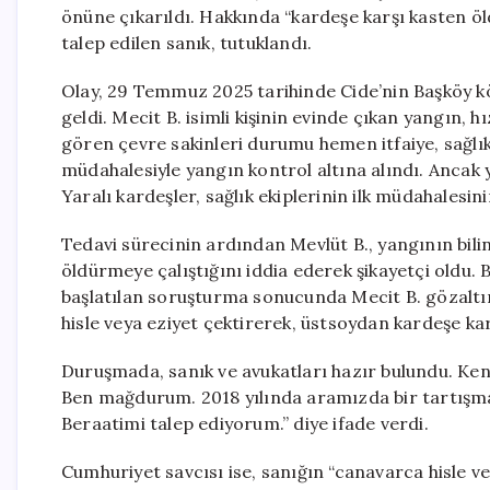
önüne çıkarıldı. Hakkında “kardeşe karşı kasten ö
talep edilen sanık, tutuklandı.
Olay, 29 Temmuz 2025 tarihinde Cide’nin Başköy kö
geldi. Mecit B. isimli kişinin evinde çıkan yangın, 
gören çevre sakinleri durumu hemen itfaiye, sağlık
müdahalesiyle yangın kontrol altına alındı. Ancak y
Yaralı kardeşler, sağlık ekiplerinin ilk müdahalesi
Tedavi sürecinin ardından Mevlüt B., yangının bilinç
öldürmeye çalıştığını iddia ederek şikayetçi oldu.
başlatılan soruşturma sonucunda Mecit B. gözaltın
hisle veya eziyet çektirerek, üstsoydan kardeşe ka
Duruşmada, sanık ve avukatları hazır bulundu. Ke
Ben mağdurum. 2018 yılında aramızda bir tartışma o
Beraatimi talep ediyorum.” diye ifade verdi.
Cumhuriyet savcısı ise, sanığın “canavarca hisle v