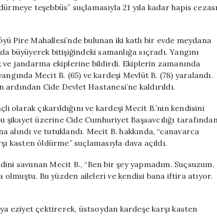
21
ldürmeye teşebbüs” suçlamasıyla 21 yıla kadar hapis cezas
Yıl
Hapis
İstemi
yü Pire Mahallesi’nde bulunan iki katlı bir evde meydana
için
hızla büyüyerek bitişiğindeki samanlığa sıçradı. Yangını
 ve jandarma ekiplerine bildirdi. Ekiplerin zamanında
angında Mecit B. (65) ve kardeşi Mevlüt B. (78) yaralandı.
nin ardından Cide Devlet Hastanesi’ne kaldırıldı.
li olarak çıkarıldığını ve kardeşi Mecit B.’nin kendisini
 Bu şikayet üzerine Cide Cumhuriyet Başsavcılığı tarafında
a alındı ve tutuklandı. Mecit B. hakkında, “canavarca
rşı kasten öldürme” suçlamasıyla dava açıldı.
ndini savunan Mecit B., “Ben bir şey yapmadım. Suçsuzum.
lmuştu. Bu yüzden aileleri ve kendisi bana iftira atıyor.
eya eziyet çektirerek, üstsoydan kardeşe karşı kasten