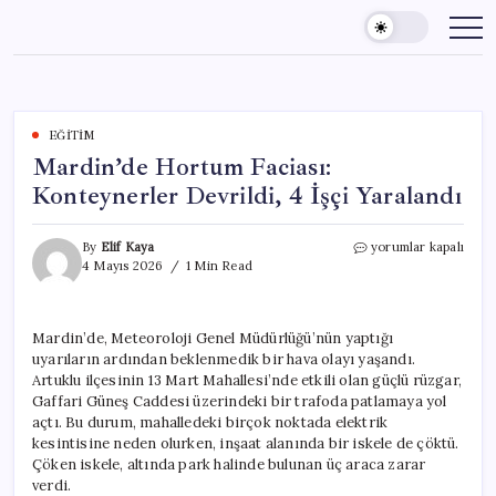
Skip
to
content
EĞITIM
Mardin’de Hortum Faciası:
Konteynerler Devrildi, 4 İşçi Yaralandı
Mardin’de
By
Elif Kaya
yorumlar kapalı
Hortum
4 Mayıs 2026
1 Min Read
Faciası:
Konteynerler
Devrildi,
Mardin’de, Meteoroloji Genel Müdürlüğü’nün yaptığı
4
uyarıların ardından beklenmedik bir hava olayı yaşandı.
İşçi
Yaralandı
Artuklu ilçesinin 13 Mart Mahallesi’nde etkili olan güçlü rüzgar,
için
Gaffari Güneş Caddesi üzerindeki bir trafoda patlamaya yol
açtı. Bu durum, mahalledeki birçok noktada elektrik
kesintisine neden olurken, inşaat alanında bir iskele de çöktü.
Çöken iskele, altında park halinde bulunan üç araca zarar
verdi.