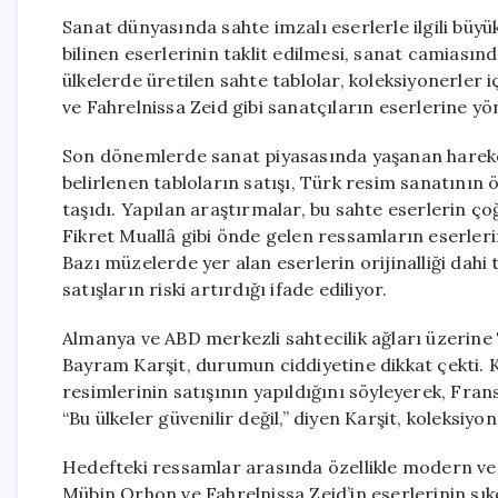
Sanat dünyasında sahte imzalı eserlerle ilgili büyük
bilinen eserlerinin taklit edilmesi, sanat camiasın
ülkelerde üretilen sahte tablolar, koleksiyonerler 
ve Fahrelnissa Zeid gibi sanatçıların eserlerine yöne
Son dönemlerde sanat piyasasında yaşanan hareketli
belirlenen tabloların satışı, Türk resim sanatının 
taşıdı. Yapılan araştırmalar, bu sahte eserlerin ç
Fikret Muallâ gibi önde gelen ressamların eserlerin
Bazı müzelerde yer alan eserlerin orijinalliği dahi
satışların riski artırdığı ifade ediliyor.
Almanya ve ABD merkezli sahtecilik ağları üzerin
Bayram Karşit, durumun ciddiyetine dikkat çekti. 
resimlerinin satışının yapıldığını söyleyerek, Fran
“Bu ülkeler güvenilir değil,” diyen Karşit, koleksiy
Hedefteki ressamlar arasında özellikle modern ve s
Mübin Orhon ve Fahrelnissa Zeid’in eserlerinin sıkç