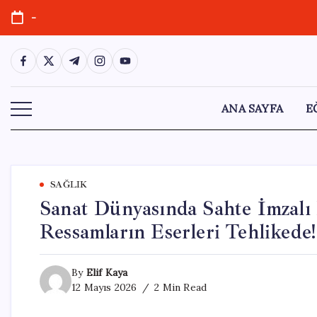
Skip
-
to
content
https://www.facebook.com/
https://twitter.com/
https://t.me/
https://www.instagram.com/
https://youtube.com/
ANA SAYFA
E
SAĞLIK
Sanat Dünyasında Sahte İmzalı
Ressamların Eserleri Tehlikede!
By
Elif Kaya
12 Mayıs 2026
2 Min Read