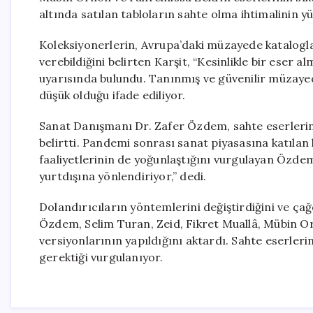
altında satılan tabloların sahte olma ihtimalinin y
Koleksiyonerlerin, Avrupa’daki müzayede katalogl
verebildiğini belirten Karşit, “Kesinlikle bir eser
uyarısında bulundu. Tanınmış ve güvenilir müzayede
düşük olduğu ifade ediliyor.
Sanat Danışmanı Dr. Zafer Özdem, sahte eserlerin
belirtti. Pandemi sonrası sanat piyasasına katılan k
faaliyetlerinin de yoğunlaştığını vurgulayan Özdem,
yurtdışına yönlendiriyor,” dedi.
Dolandırıcıların yöntemlerini değiştirdiğini ve çağ
Özdem, Selim Turan, Zeid, Fikret Muallâ, Mübin Or
versiyonlarının yapıldığını aktardı. Sahte eserleri
gerektiği vurgulanıyor.