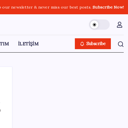
o our newsletter & never miss our best posts.
Subscribe Now!
TIM
İLETİŞİM
Subscribe
SON YAZILAR
ı
Resmi açıklama geldi: YENİ Parti’ye ne
kadar bağış yapıldı?