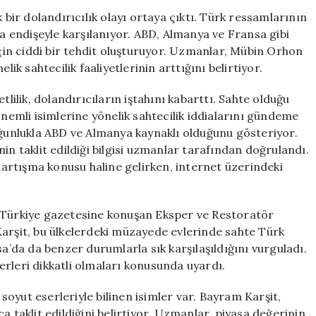
Eserler
 bir dolandırıcılık olayı ortaya çıktı. Türk ressamlarının
Alarmı:
da endişeyle karşılanıyor. ABD, Almanya ve Fransa gibi
Ünlü
için ciddi bir tehdit oluşturuyor. Uzmanlar, Mübin Orhon
Türk
lik sahtecilik faaliyetlerinin arttığını belirtiyor.
Ressamların
Eserleri
lik, dolandırıcıların iştahını kabarttı. Sahte olduğu
Tehlikede!
önemli isimlerine yönelik sahtecilik iddialarını gündeme
için
oğunlukla ABD ve Almanya kaynaklı olduğunu gösteriyor.
in taklit edildiği bilgisi uzmanlar tarafından doğrulandı.
 tartışma konusu haline gelirken, internet üzerindeki
e Türkiye gazetesine konuşan Eksper ve Restoratör
Karşit, bu ülkelerdeki müzayede evlerinde sahte Türk
sa’da da benzer durumlarla sık karşılaşıldığını vurguladı.
onerleri dikkatli olmaları konusunda uyardı.
oyut eserleriyle bilinen isimler var. Bayram Karşit,
a taklit edildiğini belirtiyor. Uzmanlar, piyasa değerinin