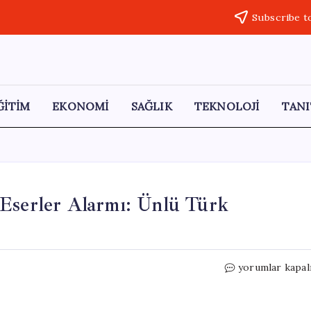
Subscribe t
ĞİTİM
EKONOMİ
SAĞLIK
TEKNOLOJİ
TANI
 Eserler Alarmı: Ünlü Türk
Sanat
yorumlar kapal
Dünyasında
Sahte
İmzalı