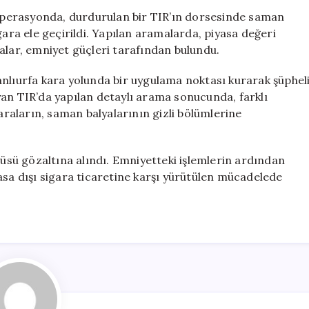
40
r operasyonda, durdurulan bir TIR’ın dorsesinde saman
Bin
gara ele geçirildi. Yapılan aramalarda, piyasa değeri
Paket
alar, emniyet güçleri tarafından bulundu.
Kaçak
Sigara
anlıurfa kara yolunda bir uygulama noktası kurarak şüphel
Yakalandı
yan TIR’da yapılan detaylı arama sonucunda, farklı
için
garaların, saman balyalarının gizli bölümlerine
cüsü gözaltına alındı. Emniyetteki işlemlerin ardından
asa dışı sigara ticaretine karşı yürütülen mücadelede