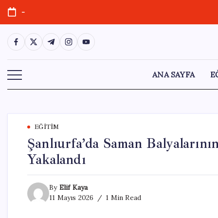
Skip
-
to
content
https://www.facebook.com/
https://twitter.com/
https://t.me/
https://www.instagram.com/
https://youtube.com/
ANA SAYFA
E
EĞITIM
Şanlıurfa’da Saman Balyalarını
Yakalandı
By
Elif Kaya
11 Mayıs 2026
1 Min Read