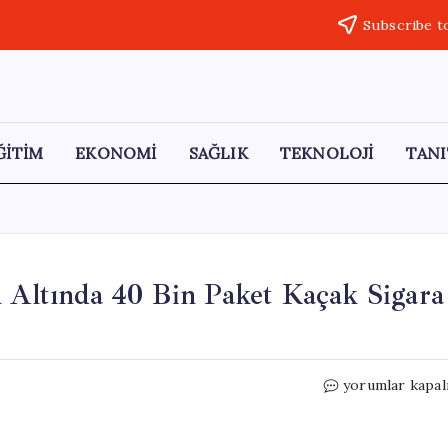
Subscribe t
ĞİTİM
EKONOMİ
SAĞLIK
TEKNOLOJİ
TANI
n Altında 40 Bin Paket Kaçak Sigara
Şanlıurfa’da
yorumlar kapal
Saman
Balyalarının
Altında