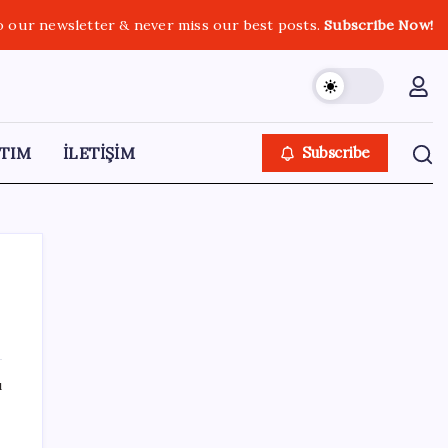
o our newsletter & never miss our best posts.
Subscribe Now!
TIM
İLETİŞİM
Subscribe
SON YAZILAR
ı
ING’den dolar/TL tahmini