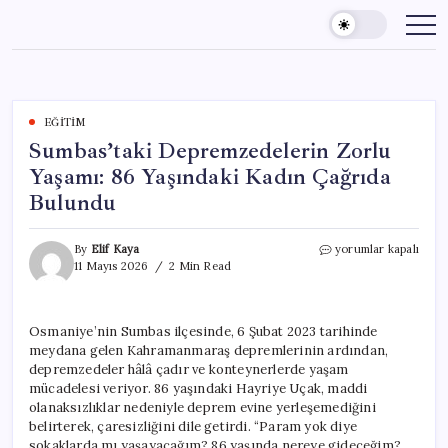
Skip
to
content
EĞITIM
Sumbas’taki Depremzedelerin Zorlu
Yaşamı: 86 Yaşındaki Kadın Çağrıda
Bulundu
Sumbas’taki
By
Elif Kaya
yorumlar kapalı
Depremzedelerin
11 Mayıs 2026
2 Min Read
Zorlu
Yaşamı:
86
Osmaniye’nin Sumbas ilçesinde, 6 Şubat 2023 tarihinde
Yaşındaki
meydana gelen Kahramanmaraş depremlerinin ardından,
Kadın
Çağrıda
depremzedeler hâlâ çadır ve konteynerlerde yaşam
Bulundu
mücadelesi veriyor. 86 yaşındaki Hayriye Uçak, maddi
için
olanaksızlıklar nedeniyle deprem evine yerleşemediğini
belirterek, çaresizliğini dile getirdi. “Param yok diye
sokaklarda mı yaşayacağım? 86 yaşında nereye gideceğim?