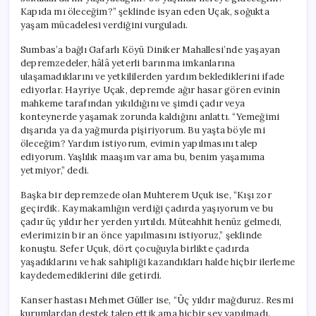
Kapıda mı öleceğim?” şeklinde isyan eden Uçak, soğukta
yaşam mücadelesi verdiğini vurguladı.
Sumbas’a bağlı Gafarlı Köyü Diniker Mahallesi’nde yaşayan
depremzedeler, hâlâ yeterli barınma imkanlarına
ulaşamadıklarını ve yetkililerden yardım beklediklerini ifade
ediyorlar. Hayriye Uçak, depremde ağır hasar gören evinin
mahkeme tarafından yıkıldığını ve şimdi çadır veya
konteynerde yaşamak zorunda kaldığını anlattı. “Yemeğimi
dışarıda ya da yağmurda pişiriyorum. Bu yaşta böyle mi
öleceğim? Yardım istiyorum, evimin yapılmasını talep
ediyorum. Yaşlılık maaşım var ama bu, benim yaşamıma
yetmiyor,” dedi.
Başka bir depremzede olan Muhterem Uçuk ise, “Kışı zor
geçirdik. Kaymakamlığın verdiği çadırda yaşıyorum ve bu
çadır üç yıldır her yerden yırtıldı. Müteahhit henüz gelmedi,
evlerimizin bir an önce yapılmasını istiyoruz,” şeklinde
konuştu. Sefer Uçuk, dört çocuğuyla birlikte çadırda
yaşadıklarını ve hak sahipliği kazandıkları halde hiçbir ilerleme
kaydedemediklerini dile getirdi.
Kanser hastası Mehmet Güller ise, “Üç yıldır mağduruz. Resmi
kurumlardan destek talep ettik ama hiçbir şey yapılmadı.