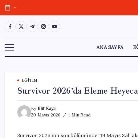
Skip
-
to
content
https://www.facebook.com/
https://twitter.com/
https://t.me/
https://www.instagram.com/
https://youtube.com/
ANA SAYFA
E
EĞITIM
Survivor 2026’da Eleme Heyecan
By
Elif Kaya
20 Mayıs 2026
1 Min Read
Survivor 2026’nın son bölümünde, 19 Mayıs Salı akş