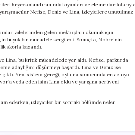
Mayıs’ta
cileri heyecanlandıran ödül oyunları ve eleme düellolarıyl
Kim
arışmacılar Nefise, Deniz ve Lina, izleyicilere unutulmaz
Veda
Etti?
için
mlar, ailelerinden gelen mektupları okumak için
çin büyük bir mücadele sergiledi. Sonuçta, Nobre’nin
lik skorla kazandı.
ve Lina, bu kritik mücadelede yer aldı. Nefise, parkurda
leme adaylığını düşürmeyi başardı. Lina ve Deniz ise
 çıktı. Yeni sistem gereği, oylama sonucunda en az oyu
ivor’a veda eden isim Lina oldu ve yarışma serüveni
m ederken, izleyiciler bir sonraki bölümde neler