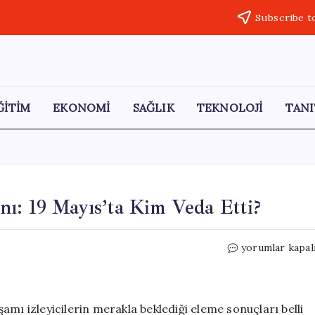
Subscribe t
ĞİTİM
EKONOMİ
SAĞLIK
TEKNOLOJİ
TANI
ı: 19 Mayıs’ta Kim Veda Etti?
Survivor
yorumlar kapal
2026’da
Eleme
Heyecanı:
19
amı izleyicilerin merakla beklediği eleme sonuçları belli