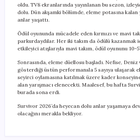
oldu. TV8 ekranlarında yayınlanan bu sezon, izleyi
dolu. Dün akşamki bölümde, eleme potasına kalan y
anlar yaşattı.
Ödül oyununda mücadele eden kırmızı ve mavi takı
parkurdaydılar. Her iki takım da ödülü kazanmak i
etkileyici atışlarıyla mavi takım, ödül oyununu 10-5’
Sonrasında, eleme düellosu başladı. Nefise, Deniz 
gösterdiği üstün performansla 5 sayıya ulaşarak e
seyirci oylamasına katılmak üzere kader konseyine
alan yarışmacı elenecekti. Maalesef, bu hafta Surv
burada sona erdi.
Survivor 2026’da heyecan dolu anlar yaşamaya deva
olacağını merakla bekliyor.