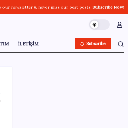
o our newsletter & never miss our best posts.
Subscribe Now!
TIM
İLETİŞİM
Subscribe
ı
SON YAZILAR
Resmi açıklama geldi: YENİ Parti’ye ne
kadar bağış yapıldı?