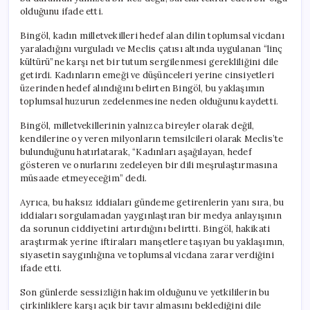
olduğunu ifade etti.
Bingöl, kadın milletvekilleri hedef alan dilin toplumsal vicdanı
yaraladığını vurguladı ve Meclis çatısı altında uygulanan “linç
kültürü”ne karşı net bir tutum sergilenmesi gerekliliğini dile
getirdi. Kadınların emeği ve düşünceleri yerine cinsiyetleri
üzerinden hedef alındığını belirten Bingöl, bu yaklaşımın
toplumsal huzurun zedelenmesine neden olduğunu kaydetti.
Bingöl, milletvekillerinin yalnızca bireyler olarak değil,
kendilerine oy veren milyonların temsilcileri olarak Meclis’te
bulunduğunu hatırlatarak, “Kadınları aşağılayan, hedef
gösteren ve onurlarını zedeleyen bir dili meşrulaştırmasına
müsaade etmeyeceğim” dedi.
Ayrıca, bu haksız iddiaları gündeme getirenlerin yanı sıra, bu
iddiaları sorgulamadan yaygınlaştıran bir medya anlayışının
da sorunun ciddiyetini artırdığını belirtti. Bingöl, hakikati
araştırmak yerine iftiraları manşetlere taşıyan bu yaklaşımın,
siyasetin saygınlığına ve toplumsal vicdana zarar verdiğini
ifade etti.
Son günlerde sessizliğin hakim olduğunu ve yetkililerin bu
çirkinliklere karşı açık bir tavır almasını beklediğini dile