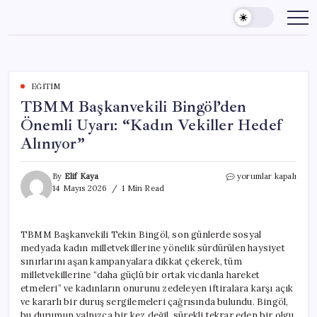
Skip
to
content
EĞITIM
TBMM Başkanvekili Bingöl’den
Önemli Uyarı: “Kadın Vekiller Hedef
Alınıyor”
TBMM
By
Elif Kaya
yorumlar kapalı
Başkanvekili
14 Mayıs 2026
1 Min Read
Bingöl’den
Önemli
Uyarı:
TBMM Başkanvekili Tekin Bingöl, son günlerde sosyal
“Kadın
medyada kadın milletvekillerine yönelik sürdürülen haysiyet
Vekiller
Hedef
sınırlarını aşan kampanyalara dikkat çekerek, tüm
Alınıyor”
milletvekillerine “daha güçlü bir ortak vicdanla hareket
için
etmeleri” ve kadınların onurunu zedeleyen iftiralara karşı açık
ve kararlı bir duruş sergilemeleri çağrısında bulundu. Bingöl,
bu durumun yalnızca bir kez değil, sürekli tekrar eden bir olgu