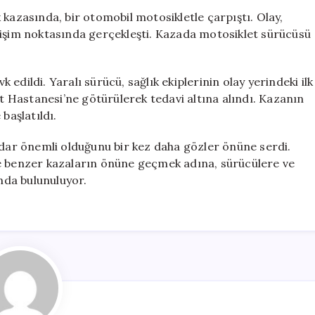
ve
 kazasında, bir otomobil motosikletle çarpıştı. Olay,
Motosiklet
sişim noktasında gerçekleşti. Kazada motosiklet sürücüsü
Çarpıştı,
1
Kişi
k edildi. Yaralı sürücü, sağlık ekiplerinin olay yerindeki ilk
Yaralandı
 Hastanesi’ne götürülerek tedavi altına alındı. Kazanın
için
başlatıldı.
adar önemli olduğunu bir kez daha gözler önüne serdi.
ve benzer kazaların önüne geçmek adına, sürücülere ve
ında bulunuluyor.