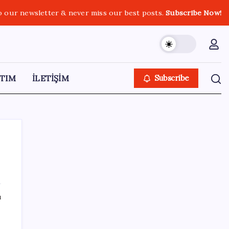
o our newsletter & never miss our best posts.
Subscribe Now!
TIM
İLETİŞİM
Subscribe
SON YAZILAR
ı
Resmi açıklama geldi: YENİ Parti’ye ne
kadar bağış yapıldı?