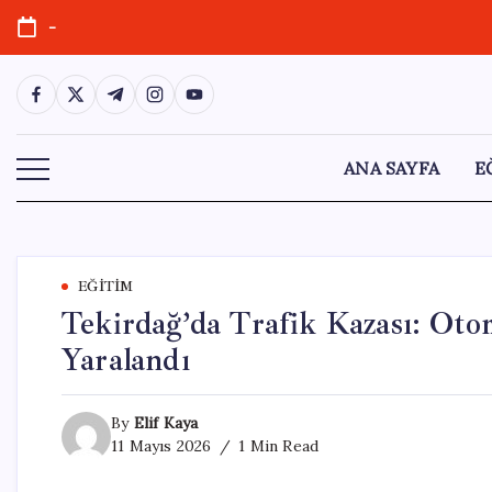
Skip
-
to
content
https://www.facebook.com/
https://twitter.com/
https://t.me/
https://www.instagram.com/
https://youtube.com/
ANA SAYFA
E
EĞITIM
Tekirdağ’da Trafik Kazası: Otom
Yaralandı
By
Elif Kaya
11 Mayıs 2026
1 Min Read