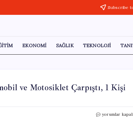
Subscribe t
ĞİTİM
EKONOMİ
SAĞLIK
TEKNOLOJİ
TANI
obil ve Motosiklet Çarpıştı, 1 Kişi
Tekirdağ’da
yorumlar kapal
Trafik
Kazası:
Otomobil