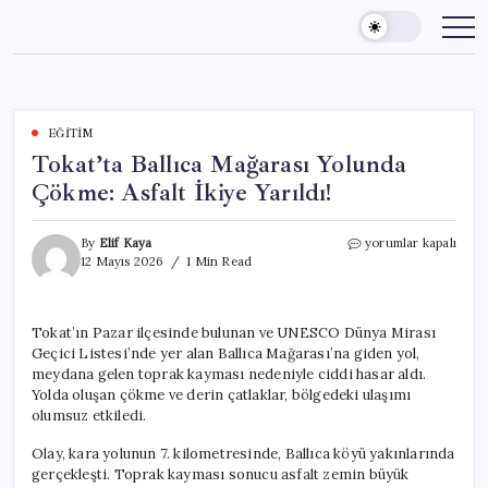
Skip
to
content
EĞITIM
Tokat’ta Ballıca Mağarası Yolunda
Çökme: Asfalt İkiye Yarıldı!
Tokat’ta
By
Elif Kaya
yorumlar kapalı
Ballıca
12 Mayıs 2026
1 Min Read
Mağarası
Yolunda
Çökme:
Tokat’ın Pazar ilçesinde bulunan ve UNESCO Dünya Mirası
Asfalt
Geçici Listesi’nde yer alan Ballıca Mağarası’na giden yol,
İkiye
Yarıldı!
meydana gelen toprak kayması nedeniyle ciddi hasar aldı.
için
Yolda oluşan çökme ve derin çatlaklar, bölgedeki ulaşımı
olumsuz etkiledi.
Olay, kara yolunun 7. kilometresinde, Ballıca köyü yakınlarında
gerçekleşti. Toprak kayması sonucu asfalt zemin büyük