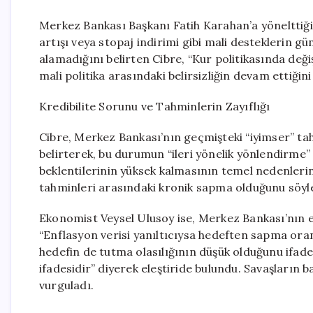
Merkez Bankası Başkanı Fatih Karahan’a yönelttiği
artışı veya stopaj indirimi gibi mali desteklerin 
alamadığını belirten Cibre, “Kur politikasında deği
mali politika arasındaki belirsizliğin devam ettiğini
Kredibilite Sorunu ve Tahminlerin Zayıflığı
Cibre, Merkez Bankası’nın geçmişteki “iyimser” tah
belirterek, bu durumun “ileri yönelik yönlendirme” e
beklentilerinin yüksek kalmasının temel nedenleri
tahminleri arasındaki kronik sapma olduğunu söyle
Ekonomist Veysel Ulusoy ise, Merkez Bankası’nın 
“Enflasyon verisi yanıltıcıysa hedeften sapma oran
hedefin de tutma olasılığının düşük olduğunu ifade 
ifadesidir” diyerek eleştiride bulundu. Savaşların 
vurguladı.