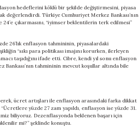
Daha
asyon hedeflerini köklü bir şekilde değiştirmesini, piyasa
Kötü
rak değerlendirdi. Türkiye Cumhuriyet Merkez Bankası’nın
Günlere
e 24’e çıkarmasını, “iyimser beklentilerin terk edilmesi”
Hazırlanın
için
de 26’lık enflasyon tahmininin, piyasalardaki
ikliğin “sıkı para politikası imajını korurken, ilerleyen
macı taşıdığını ifade etti. Cibre, kendi yıl sonu enflasyon
 Bankası’nın tahmininin mevcut koşullar altında bile
ererek, ücret artışları ile enflasyon arasındaki farka dikkat
 “Ücretlere yüzde 27 zam yapıldı, enflasyon ise yüzde 31.
miz biliyoruz. Dezenflasyonda beklenen başarı için
klenilir mi?” şeklinde konuştu.