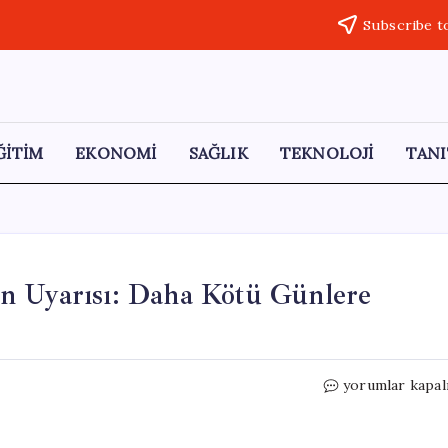
Subscribe t
ĞİTİM
EKONOMİ
SAĞLIK
TEKNOLOJİ
TANI
n Uyarısı: Daha Kötü Günlere
Ünlü
yorumlar kapal
Ekonomistlerd
Enflasyon
Uyarısı: