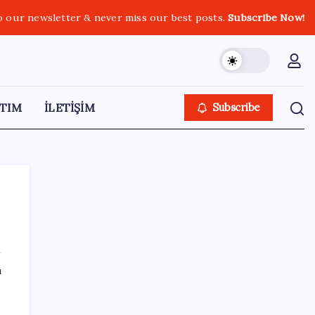
o our newsletter & never miss our best posts.
Subscribe Now!
TIM
İLETİŞİM
Subscribe
SON YAZILAR
ı
en
Resmi açıklama geldi: YENİ Parti’ye ne
kadar bağış yapıldı?