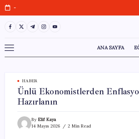
Skip
-
to
content
https://www.facebook.com/
https://twitter.com/
https://t.me/
https://www.instagram.com/
https://youtube.com/
ANA SAYFA
E
HABER
Ünlü Ekonomistlerden Enflasyo
Hazırlanın
By
Elif Kaya
14 Mayıs 2026
2 Min Read