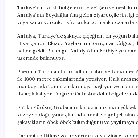
Türkiye’nin farklı bölgelerinde yetişen ve nesli ko
Antalya’nın Beydağları’na gelen ziyaretçilerin ilgi
veya zarar verenler, yüz binlerce liralık cezalarla k
Antalya, Türkiye’de şakayık çiçeğinin en yoğun bulun
Hisarçandır Ekizce Yaylası’nın Sarıçınar bölgesi, 
haline geldi. Bu bölge, Antalya’dan Fethiye’ye uza
üzerinde bulunuyor.
Paeonia Turcica olarak adlandırılan ve tamamen A
ile 1800 metre rakımlarında yetişiyor. Halk arasınd
mart ayında tomurcuklanmaya başlıyor ve nisan ayı
da açık kalıyor. Doğu ve Orta Anadolu bölgelerinde 
Patika Yürüyüş Grubu’nun kurucusu orman yüksek mü
kuzey ve doğu yamaçlarında nemli ve gölgeli alanlar
şakayıkların öbek öbek bulunduğunu ve yayılmaya de
Endemik bitkilere zarar vermek veya izinsiz toplama