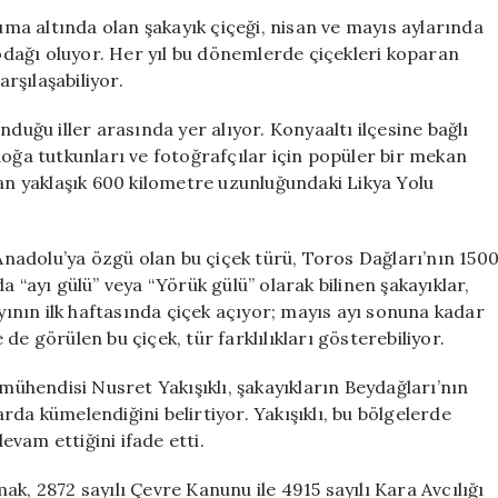
Harikası
ruma altında olan şakayık çiçeği, nisan ve mayıs aylarında
Şakayık
 odağı oluyor. Her yıl bu dönemlerde çiçekleri koparan
Çiçeği
arşılaşabiliyor.
ve
Yüzbinlerce
duğu iller arasında yer alıyor. Konyaaltı ilçesine bağlı
Lira
doğa tutkunları ve fotoğrafçılar için popüler bir mekan
Ceza
nan yaklaşık 600 kilometre uzunluğundaki Likya Yolu
için
nadolu’ya özgü olan bu çiçek türü, Toros Dağları’nın 150
a “ayı gülü” veya “Yörük gülü” olarak bilinen şakayıklar,
nın ilk haftasında çiçek açıyor; mayıs ayı sonuna kadar
de görülen bu çiçek, tür farklılıkları gösterebiliyor.
hendisi Nusret Yakışıklı, şakayıkların Beydağları’nın
da kümelendiğini belirtiyor. Yakışıklı, bu bölgelerde
vam ettiğini ifade etti.
k, 2872 sayılı Çevre Kanunu ile 4915 sayılı Kara Avcılığı