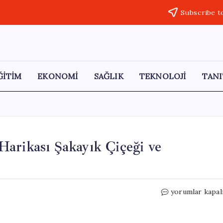
Subscribe t
ĞİTİM
EKONOMİ
SAĞLIK
TEKNOLOJİ
TANI
arikası Şakayık Çiçeği ve
Yörük
yorumlar kapal
Gülü:
Türkiye’nin
Doğa