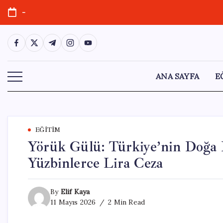
Skip
-
to
content
https://www.facebook.com/
https://twitter.com/
https://t.me/
https://www.instagram.com/
https://youtube.com/
ANA SAYFA
E
EĞITIM
Yörük Gülü: Türkiye’nin Doğa H
Yüzbinlerce Lira Ceza
By
Elif Kaya
11 Mayıs 2026
2 Min Read