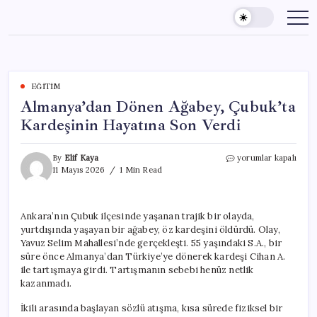
Skip
to
content
EĞITIM
Almanya’dan Dönen Ağabey, Çubuk’ta
Kardeşinin Hayatına Son Verdi
Almanya’dan
By
Elif Kaya
yorumlar kapalı
Dönen
11 Mayıs 2026
1 Min Read
Ağabey,
Çubuk’ta
Kardeşinin
Ankara’nın Çubuk ilçesinde yaşanan trajik bir olayda,
Hayatına
yurtdışında yaşayan bir ağabey, öz kardeşini öldürdü. Olay,
Son
Verdi
Yavuz Selim Mahallesi’nde gerçekleşti. 55 yaşındaki S.A., bir
için
süre önce Almanya’dan Türkiye’ye dönerek kardeşi Cihan A.
ile tartışmaya girdi. Tartışmanın sebebi henüz netlik
kazanmadı.
İkili arasında başlayan sözlü atışma, kısa sürede fiziksel bir