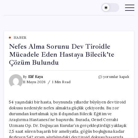
Skip
to
content
HABER
Nefes Alma Sorunu Dev Tiroidle
Mücadele Eden Hastaya Bilecik’te
Çözüm Bulundu
Nefes
By
Elif Kaya
yorumlar kapalı
Alma
11 Mayıs 2026
1 Min Read
Sorunu
Dev
Tiroidle
54 yaşındaki bir hasta, boynunda yıllardır büyüyen dev tiroid
Mücadele
dokusu nedeniyle nefes almakta güçlük çekiyordu. Bu zor
Eden
Hastaya
durumdan kurtulmak için il dışından Bilecik Eğitim ve
Bilecik’te
Araştırma Hastanesi’ne başvurdu. Burada, Genel Cerrahi
Çözüm
Uzmanı Op. Dr. Doğuşcan Kurular’ın gerçekleştirdiği yaklaşık
Bulundu
2,5 saat süren başarılı bir ameliyatla, göğüs boşluğuna kadar
için
ilerleyen 542 gram ağırlığındaki dev tiroid dokusu başarıyla