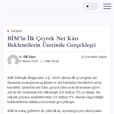
Skip
to
content
HABER
BİM’in İlk Çeyrek Net Kârı
Beklentilerin Üzerinde Gerçekleşti
BİM’in
By
Elif Kaya
yorumlar kapalı
İlk
12 Mayıs 2026
1 Min Read
Çeyrek
Net
Kârı
BİM Birleşik Mağazalar A.Ş., 2026 yılının ilk çeyreğine ait
Beklentilerin
finansal sonuçlarını açıkladı ve net kârında önemli bir artış
Üzerinde
Gerçekleşti
kaydetti. Şirketin net kârı, geçen yılın aynı dönemine göre
için
yüzde 85 oranında bir yükselişle 6,6 milyar TL’ye ulaştı. Bu
rakam, piyasa analistlerinin 3,9 milyar TL olarak öngördüğü
beklentilerin oldukça üzerinde gerçekleşti.
BİM’in satış gelirleri de yılın ilk üç ayında geçen yıla kıyasla