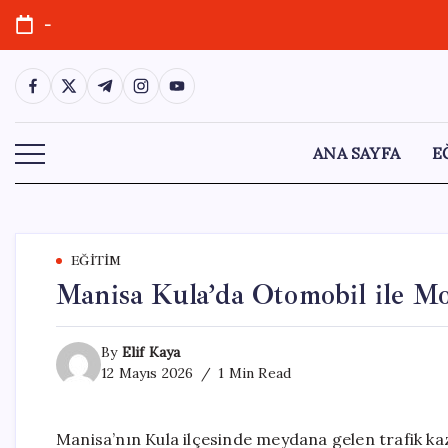
Skip
-
to
content
https://www.facebook.com/
https://twitter.com/
https://t.me/
https://www.instagram.com/
https://youtube.com/
ANA SAYFA
E
EĞITIM
Manisa Kula’da Otomobil ile Mot
By
Elif Kaya
12 Mayıs 2026
1 Min Read
Manisa’nın Kula ilçesinde meydana gelen trafik ka