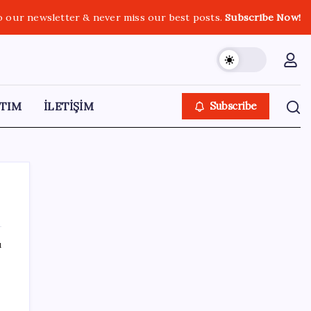
o our newsletter & never miss our best posts.
Subscribe Now!
TIM
İLETİŞİM
Subscribe
ı
SON YAZILAR
YÖK’ten uluslararası mezunlara 2 yıllık
ikamet hakkı