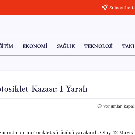
Subscribe t
ĞİTİM
EKONOMİ
SAĞLIK
TEKNOLOJİ
TANI
osiklet Kazası: 1 Yaralı
Manisa
yorumlar kapal
Kula’da
Otomobil
ile
Motosiklet
zasında bir motosiklet sürücüsü yaralandı. Olay, 12 Mayıs