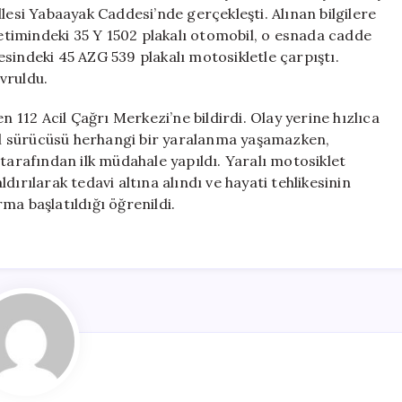
Kazası:
lesi Yabaayak Caddesi’nde gerçekleşti. Alınan bilgilere
1
timindeki 35 Y 1502 plakalı otomobil, o esnada cadde
Yaralı
sindeki 45 AZG 539 plakalı motosikletle çarpıştı.
için
vruldu.
12 Acil Çağrı Merkezi’ne bildirdi. Olay yerine hızlıca
bil sürücüsü herhangi bir yaralanma yaşamazken,
 tarafından ilk müdahale yapıldı. Yaralı motosiklet
ırılarak tedavi altına alındı ve hayati tehlikesinin
rma başlatıldığı öğrenildi.