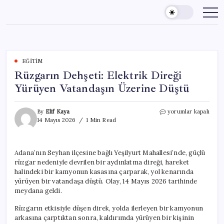
Skip
to
content
EĞITIM
Rüzgarın Dehşeti: Elektrik Direği
Yürüyen Vatandaşın Üzerine Düştü
Rüzgarın
By
Elif Kaya
yorumlar kapalı
Dehşeti:
14 Mayıs 2026
1 Min Read
Elektrik
Direği
Yürüyen
Adana’nın Seyhan ilçesine bağlı Yeşilyurt Mahallesi’nde, güçlü
Vatandaşın
rüzgar nedeniyle devrilen bir aydınlatma direği, hareket
Üzerine
Düştü
halindeki bir kamyonun kasasına çarparak, yol kenarında
için
yürüyen bir vatandaşa düştü. Olay, 14 Mayıs 2026 tarihinde
meydana geldi.
Rüzgarın etkisiyle düşen direk, yolda ilerleyen bir kamyonun
arkasına çarptıktan sonra, kaldırımda yürüyen bir kişinin